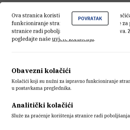
Ova stranica koristi kolačiće. Neki od tih kolači
POVRATAK
funkcioniranje stranice, dok se drugi koriste za
stranice radi poboljšanja korisničkog iskustva. 
pogledajte naše
uvjete korištenja
.
Pogledaj galeriju →
Obavezni kolačići
Kolačići koji su nužni za ispravno funkcioniranje str
ENTEROLERT TEST
(1)
u postavkama preglednika.
Analitički kolačići
Služe za praćenje korištenja stranice radi poboljšanja