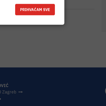
PRIHVAĆAM SVE
OVIĆ
0 Zagreb