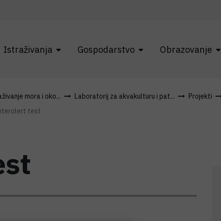
Istraživanja
Gospodarstvo
Obrazovanje
živanje mora i oko...
Laboratorij za akvakulturu i pat...
Projekti
nterolert test
est