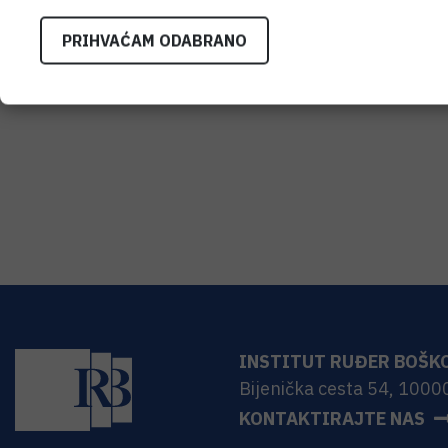
PRIHVAĆAM ODABRANO
Pogledaj galeriju →
INSTITUT RUĐER BOŠK
Bijenička cesta 54, 1000
KONTAKTIRAJTE NAS