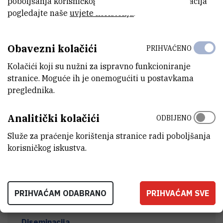
poboljšanja korisničkog iskustva. Za više informacija
pogledajte naše
uvjete korištenja
.
Lokaliteti
Obavezni kolačići
PRIHVAĆENO
Kolačići koji su nužni za ispravno funkcioniranje
Terenski rad
stranice. Moguće ih je onemogućiti u postavkama
preglednika.
Obrada uzoraka
Analitički kolačići
ODBIJENO
Služe za praćenje korištenja stranice radi poboljšanja
Mikrobiološke analize
korisničkog iskustva.
Mikrobiološka analiza sedimenta
PRIHVAĆAM ODABRANO
PRIHVAĆAM SVE
Diseminacija