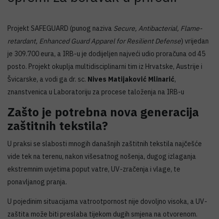
Projekt SAFEGUARD (punog naziva
Secure, Antibacterial, Flame-
retardant, Enhanced Guard Apparel for Resilient Defense
) vrijedan
je 309.700 eura, a IRB-u je dodijeljen najveći udio proračuna od 45
posto. Projekt okuplja multidisciplinarni tim iz Hrvatske, Austrije i
Švicarske, a vodi ga dr. sc.
Nives Matijaković Mlinarić
,
znanstvenica u Laboratoriju za procese taloženja na IRB-u
Zašto je potrebna nova generacija
zaštitnih tekstila?
U praksi se slabosti mnogih današnjih zaštitnih tekstila najčešće
vide tek na terenu, nakon višesatnog nošenja, dugog izlaganja
ekstremnim uvjetima poput vatre, UV-zračenja i vlage, te
ponavljanog pranja.
U pojedinim situacijama vatrootpornost nije dovoljno visoka, a UV-
zaštita može biti preslaba tijekom dugih smjena na otvorenom.