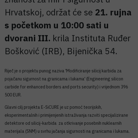
Hrvatskoj, održat će se
21. rujna
s početkom u 10:00 sati u
dvorani III.
krila Instituta Ruđer
Bošković (IRB), Bijenička 54.
Riječ je o projektu punog naziva 'Modificiranje silicij karbida za
pojačanu sigurnost na granicama i lukama' (Engineering silicon
carbide for enhanced borders and ports security) i vrijednom 396
500 EUR.
Glavni cilj projekta E-SiCURE je uz pomoć teorijskih,
eksperimentalnih i primijenjenih istraživanja razviti specijalizirane
detektore od silicij-karbida za otkrivanje posebnih nuklearnih
materijala (SNM) u svrhu jačanja sigurnosti na granicama i lukama.