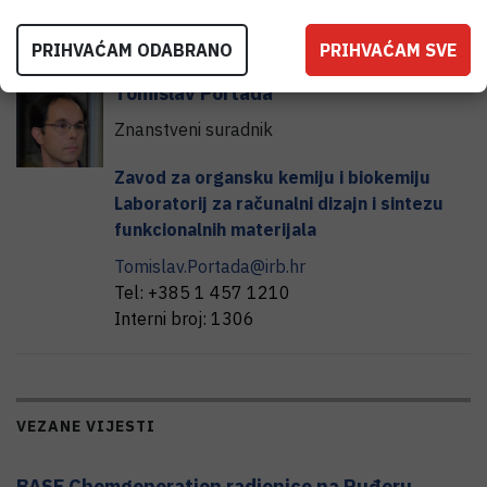
VIŠE INFORMACIJA
PRIHVAĆAM ODABRANO
PRIHVAĆAM SVE
Tomislav
Portada
Znanstveni suradnik
Zavod za organsku kemiju i biokemiju
Laboratorij za računalni dizajn i sintezu
funkcionalnih materijala
Tomislav.Portada@irb.hr
Tel:
+385 1 457 1210
Interni broj:
1306
VEZANE VIJESTI
BASF Chemgeneration radionice na Ruđeru