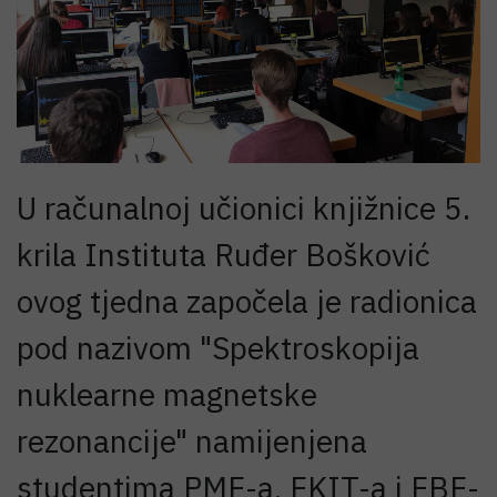
U računalnoj učionici knjižnice 5.
krila Instituta Ruđer Bošković
ovog tjedna započela je radionica
pod nazivom "Spektroskopija
nuklearne magnetske
rezonancije" namijenjena
studentima PMF-a, FKIT-a i FBF-