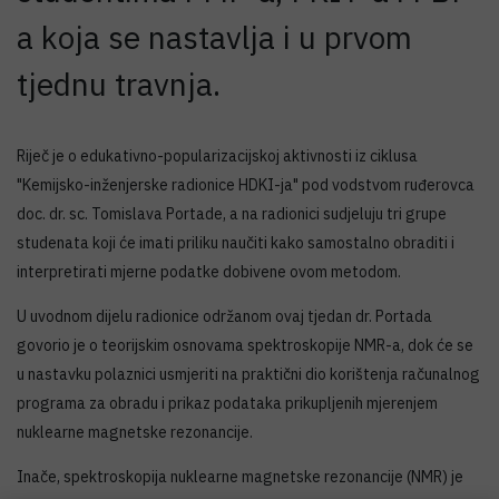
a koja se nastavlja i u prvom
tjednu travnja.
Riječ je o edukativno-popularizacijskoj aktivnosti iz ciklusa
"Kemijsko-inženjerske radionice HDKI-ja" pod vodstvom ruđerovca
doc. dr. sc. Tomislava Portade, a na radionici sudjeluju tri grupe
studenata koji će imati priliku naučiti kako samostalno obraditi i
interpretirati mjerne podatke dobivene ovom metodom.
U uvodnom dijelu radionice održanom ovaj tjedan dr. Portada
govorio je o teorijskim osnovama spektroskopije NMR-a, dok će se
u nastavku polaznici usmjeriti na praktični dio korištenja računalnog
programa za obradu i prikaz podataka prikupljenih mjerenjem
nuklearne magnetske rezonancije.
Inače, spektroskopija nuklearne magnetske rezonancije (NMR) je