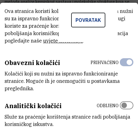
metoda analize kemijskog sastava i molekulske strukture koja se
temelji na mjerenju magnetskih svojstava pojedinih atomskih
Ova stranica koristi kolačiće. Neki od tih kolačića nužni
jezgara sadržanih u istraživanom uzorku.
su za ispravno funkcioniranje stranice, dok se drugi
POVRATAK
koriste za praćenje korištenja stranice radi
Edukacija je namijenjena prvenstveno studentima koji su odslušali,
poboljšanja korisničkog iskustva. Za više informacija
ili upravo slušaju organsku kemiju, i koji su o spektroskopiji NMR već
pogledajte naše
uvjete korištenja
.
nešto čuli, ali su zainteresirani da dodatno prošire svoje znanje o toj
metodi.
Obavezni kolačići
PRIHVAĆENO
Kolačići koji su nužni za ispravno funkcioniranje
stranice. Moguće ih je onemogućiti u postavkama
KONTAKTIRAJTE NAS
preglednika.
Ured za odnose s javnošću
Analitički kolačići
ODBIJENO
+385 1 457 1269
pr@irb.hr
Služe za praćenje korištenja stranice radi poboljšanja
korisničkog iskustva.