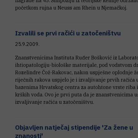
nagrade na 45. Simpoziju iz teorijske kemije održa
početkom rujna u Neuss am Rhein u Njemačkoj.
Izvalili se prvi račići u zatočeništvu
25.9.2009.
Znanstvenicima Instituta Ruđer Bošković iz Laborato
ihtiopatologiju-biološke materijale, pod vodstvom dr.
Rozelindre Čož-Rakovac, nakon uspješne oplodnje ž
riječnih rakova uspjelo je i izvaljivanje prvih račića 
bazenima Hrvatskog centra za autohtone vrste riba 
krških voda. Ovo je prvi puta da je znanstvenicima u
izvaljivanje račića u zatočeništvu.
Objavljen natječaj stipendije 'Za žene u
znanosti'