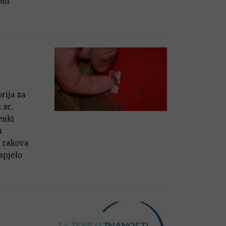
nom
rija za
 sc.
enki
u
i rakova
spjelo