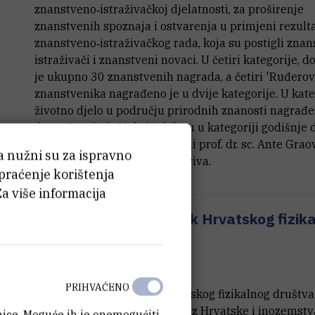
znanstveno‐istraživačkoj djelatnosti, za proširenje
znanstvenih spoznaja i ostvarenja u primjeni rezult
znanstveno‐istraživačkog rada, koja su postigli znans
istraživači i znanstveni novaci. U četiri kategorije, d
je ukupno 30 znanstvenih nagrada, a četiri 'Ruđerov
znanstvenika nagrađeno je u dvije kategorije. U kate
životno djelo u području prirodnih znanosti nagrađen
dr. sc. Zvonimir Maksić, dok su u kategoriji godišnje
nagrade za znanost nagrađeni prof. dr. sc. Ante Graova
ća nužni su za ispravno
Nela Pivac te dr. sc. Ivica Kopriva.
 praćenje korištenja
Za više informacija
6. Znanstveni sastanak Hrvatskog fizik
društva
5.10.2009.
PRIHVAĆENO
6. Znanstveni sastanak Hrvatskog fizikalnog društva,
okupiti preko 250 sudionika iz Hrvatske i inozemstv
anice. Moguće ih je onemogućiti