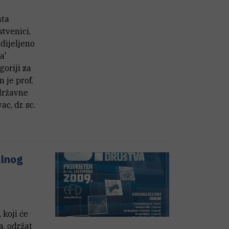
ata
tvenici,
odijeljeno
a'
goriji za
 je prof.
 državne
c, dr. sc.
alnog
 koji će
a, održat