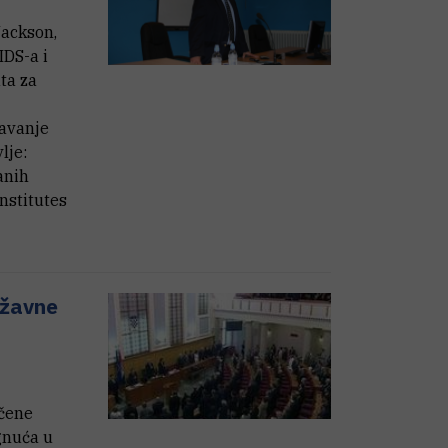
Jackson,
IDS-a i
ta za
davanje
lje:
anih
nstitutes
ržavne
učene
gnuća u