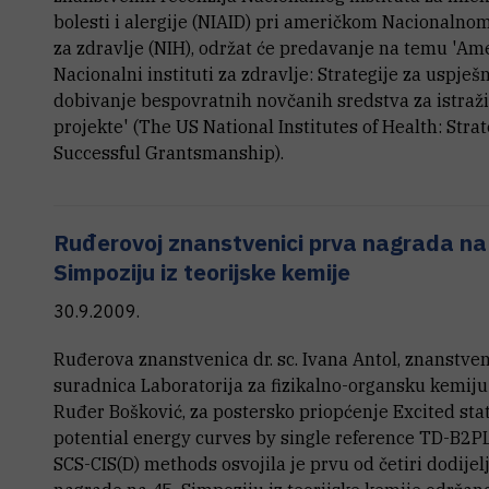
bolesti i alergije (NIAID) pri američkom Nacionalnom
za zdravlje (NIH), održat će predavanje na temu 'Am
Nacionalni instituti za zdravlje: Strategije za uspješ
dobivanje bespovratnih novčanih sredstva za istraž
projekte' (The US National Institutes of Health: Strat
Successful Grantsmanship).
Ruđerovoj znanstvenici prva nagrada na
Simpoziju iz teorijske kemije
30.9.2009.
Ruđerova znanstvenica dr. sc. Ivana Antol, znanstve
suradnica Laboratorija za fizikalno-organsku kemiju 
Ruđer Bošković, za postersko priopćenje Excited sta
potential energy curves by single reference TD-B2
SCS-CIS(D) methods osvojila je prvu od četiri dodijel