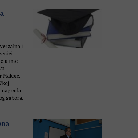
ta
verzalna i
venici
je u ime
va
r Maksić,
čkoj
h nagrada
og sabora.
ona