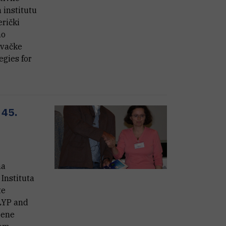
 institutu
erički
no
ivačke
egies for
 45.
na
Instituta
te
PLYP and
jene