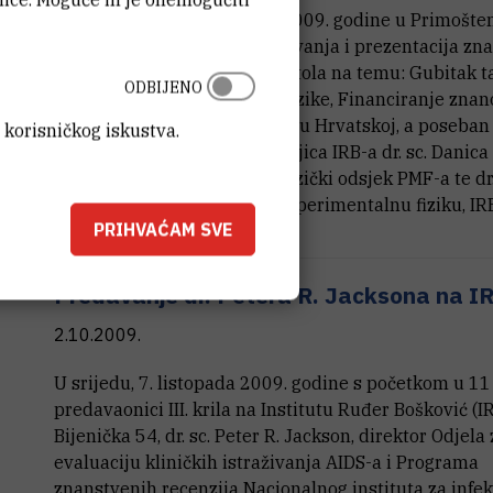
će se od 8. do 11. listopada 2009. godine u Primošte
skupu će se, osim niza predavanja i prezentacija zn
radova, održati i tri okrugla stola na temu: Gubitak t
ODBIJENO
kamo i zašto odlaze žene iz fizike, Financiranje znan
Hrvatskoj i Europski projekti u Hrvatskoj, a poseban
 korisničkog iskustva.
okruglog stola bit će ravnateljica IRB-a dr. sc. Danic
prof. dr. sc. Miroslav Požek, Fizički odsjek PMF-a te dr.
Stjepko Fazinić, Zavod za eksperimentalnu fiziku, IR
PRIHVAĆAM SVE
Predavanje dr. Petera R. Jacksona na I
2.10.2009.
U srijedu, 7. listopada 2009. godine s početkom u 11 
predavaonici III. krila na Institutu Ruđer Bošković (IR
Bijenička 54, dr. sc. Peter R. Jackson, direktor Odjela 
evaluaciju kliničkih istraživanja AIDS-a i Programa
znanstvenih recenzija Nacionalnog instituta za infe