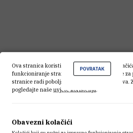
Ova stranica koristi kolačiće. Neki od tih kolači
POVRATAK
funkcioniranje stranice, dok se drugi koriste za
stranice radi poboljšanja korisničkog iskustva. 
pogledajte naše
uvjete korištenja
.
Obavezni kolačići
Kolačići koji su nužni za ispravno funkcioniranje str