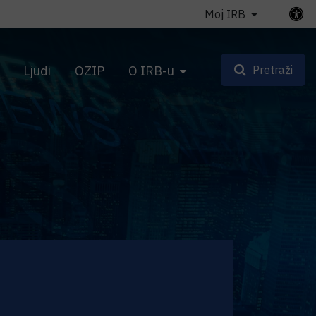
Moj IRB
Ljudi
OZIP
O IRB-u
Pretraži