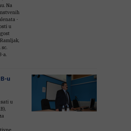
nu. Na
anstvenih
alenata -
osti u
 gost
a Ramljak,
 sc.
B-a.
RB-u
sati u
B),
za
ktivne